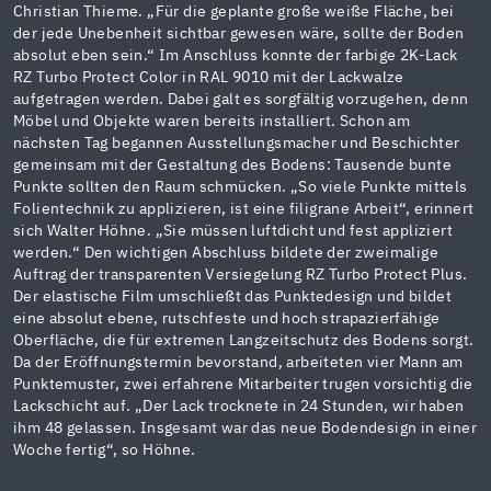
Christian Thieme. „Für die geplante große weiße Fläche, bei
der jede Unebenheit sichtbar gewesen wäre, sollte der Boden
absolut eben sein.“ Im Anschluss konnte der farbige 2K-Lack
RZ Turbo Protect Color in RAL 9010 mit der Lackwalze
aufgetragen werden. Dabei galt es sorgfältig vorzugehen, denn
Möbel und Objekte waren bereits installiert. Schon am
nächsten Tag begannen Ausstellungsmacher und Beschichter
gemeinsam mit der Gestaltung des Bodens: Tausende bunte
Punkte sollten den Raum schmücken. „So viele Punkte mittels
Folientechnik zu applizieren, ist eine filigrane Arbeit“, erinnert
sich Walter Höhne. „Sie müssen luftdicht und fest appliziert
werden.“ Den wichtigen Abschluss bildete der zweimalige
Auftrag der transparenten Versiegelung RZ Turbo Protect Plus.
Der elastische Film umschließt das Punktedesign und bildet
eine absolut ebene, rutschfeste und hoch strapazierfähige
Oberfläche, die für extremen Langzeitschutz des Bodens sorgt.
Da der Eröffnungstermin bevorstand, arbeiteten vier Mann am
Punktemuster, zwei erfahrene Mitarbeiter trugen vorsichtig die
Lackschicht auf. „Der Lack trocknete in 24 Stunden, wir haben
ihm 48 gelassen. Insgesamt war das neue Bodendesign in einer
Woche fertig“, so Höhne.