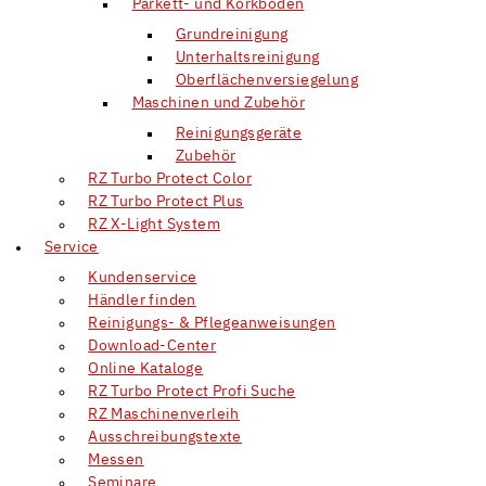
Parkett- und Korkböden
Grundreinigung
Unterhaltsreinigung
Oberflächenversiegelung
Maschinen und Zubehör
Reinigungsgeräte
Zubehör
RZ Turbo Protect Color
RZ Turbo Protect Plus
RZ X-Light System
Service
Kundenservice
Händler finden
Reinigungs- & Pflegeanweisungen
Download-Center
Online Kataloge
RZ Turbo Protect Profi Suche
RZ Maschinenverleih
Ausschreibungstexte
Messen
Seminare