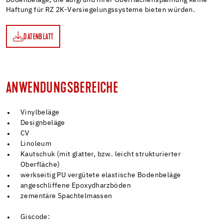
Haftung für RZ 2K-Versiegelungssysteme bieten würden.
DATENBLATT
TT
ANWENDUNGSBEREICHE
Vinylbeläge
Designbeläge
CV
Linoleum
Kautschuk (mit glatter, bzw. leicht strukturierter
Oberfläche)
werkseitig PU vergütete elastische Bodenbeläge
angeschliffene Epoxydharzböden
zementäre Spachtelmassen
Giscode: