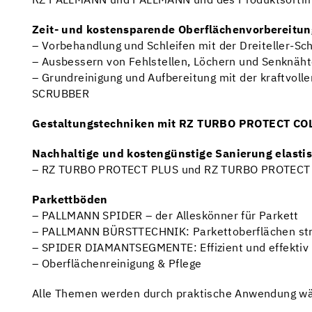
RZ PALLMANN und PALLMANN und des Produktsorti
Zeit- und kostensparende Oberflächenvorbereitun
–
Vorbehandlung und Schleifen mit der Dreiteller-
–
Ausbessern von Fehlstellen, Löchern und Senknäh
–
Grundreinigung und Aufbereitung mit der kraftv
SCRUBBER
Gestaltungstechniken mit RZ TURBO PROTECT CO
Nachhaltige und kostengünstige Sanierung elasti
–
RZ TURBO PROTECT PLUS und RZ TURBO PROTECT
Parkettböden
–
PALLMANN SPIDER – der Alleskönner für Parkett
–
PALLMANN BÜRSTTECHNIK: Parkettoberflächen stru
–
SPIDER DIAMANTSEGMENTE: Effizient und effektiv 
–
Oberflächenreinigung & Pflege
Alle Themen werden durch praktische Anwendung wäh