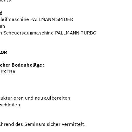
ments
g
Schleifmaschine PALLMANN SPIDER
ten
ollen Scheuersaugmaschine PALLMANN TURBO
LOR
scher Bodenbeläge:
 EXTRA
kturieren und neu aufbereiten
schleifen
rend des Seminars sicher vermittelt.