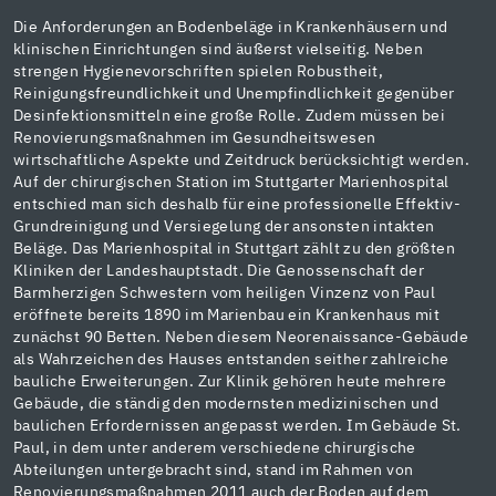
Die Anforderungen an Bodenbeläge in Krankenhäusern und
klinischen Einrichtungen sind äußerst vielseitig. Neben
strengen Hygienevorschriften spielen Robustheit,
Reinigungsfreundlichkeit und Unempfindlichkeit gegenüber
Desinfektionsmitteln eine große Rolle. Zudem müssen bei
Renovierungsmaßnahmen im Gesundheitswesen
wirtschaftliche Aspekte und Zeitdruck berücksichtigt werden.
Auf der chirurgischen Station im Stuttgarter Marienhospital
entschied man sich deshalb für eine professionelle Effektiv-
Grundreinigung und Versiegelung der ansonsten intakten
Beläge. Das Marienhospital in Stuttgart zählt zu den größten
Kliniken der Landeshauptstadt. Die Genossenschaft der
Barmherzigen Schwestern vom heiligen Vinzenz von Paul
eröffnete bereits 1890 im Marienbau ein Krankenhaus mit
zunächst 90 Betten. Neben diesem Neorenaissance-Gebäude
als Wahrzeichen des Hauses entstanden seither zahlreiche
bauliche Erweiterungen. Zur Klinik gehören heute mehrere
Gebäude, die ständig den modernsten medizinischen und
baulichen Erfordernissen angepasst werden. Im Gebäude St.
Paul, in dem unter anderem verschiedene chirurgische
Abteilungen untergebracht sind, stand im Rahmen von
Renovierungsmaßnahmen 2011 auch der Boden auf dem