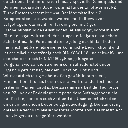
durch den arbeitsintensiven Einsatz spezieller Sanierpads und
Bürsten, sodass der Boden optimal für die Einpflege mit RZ
Turbo Protect vorbereitet war. Der lösemittelfreie 2-
Komponenten-Lack wurde zweimal mit Rollenwalzen
aufgetragen, was nicht nur für ein gleichmäßiges
Erscheinungsbild des elastischen Belags sorgt, sondern auch
für eine lange Haltbarkeit des strapazierfähigen elastischen
Schutzfilms. Die Permanentversiegelung macht den Boden
mehrfach haltbarer als eine herkömmliche Beschichtung und
ist chemikalienbeständig nach DIN 68861 18 und schweiß- und
speichelecht nach DIN 51180. „Eine gelungene
Vorgehensweise, die zu einem sehr zufriedenstellenden
Ergebnis geführt hat, bei dem Funktion, Optik und
Wirtschaftlichkeit gleichermaßen gewährleistet sind“,
kommentiert Thomas Forstner, stellvertretender technischer
Leiter im Marienhospital. Die Zusammenarbeit der Fachleute
von RZ und der Bodenleger ersparte dem Auftraggeber nicht
nur Kosten, sondern auch Zeit und die Unannehmlichkeiten
einer umfassenden Bodenbelagsneuverlegung. Die Sanierung
dieses Bereichs im Marienhospital konnte somit sehr effizient
und zielgenau durchgeführt werden.