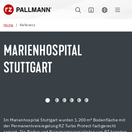
Home
Referenz
MARIENHOSPITAL
STUTTGART
Im Marienhospital Stuttgart wurden 1.200 m² Bodenfläche mit
der Permanentversiegelung RZ Turbo Protect fachgerecht
saniert. Die Boden und Reinigungsspezialisten von RZ konnten