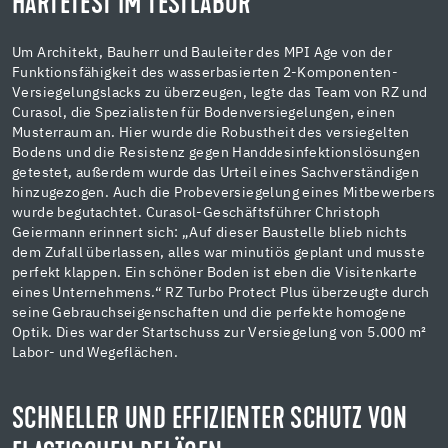
HÄRTETEST IM TESTLABOR
Um Architekt, Bauherr und Bauleiter des MPI Age von der
Funktionsfähigkeit des wasserbasierten 2-Komponenten-
Versiegelungslacks zu überzeugen, legte das Team von RZ und
Curasol, die Spezialisten für Bodenversiegelungen, einen
Musterraum an. Hier wurde die Robustheit des versiegelten
Bodens und die Resistenz gegen Handdesinfektionslösungen
getestet, außerdem wurde das Urteil eines Sachverständigen
hinzugezogen. Auch die Probeversiegelung eines Mitbewerbers
wurde begutachtet. Curasol-Geschäftsführer Christoph
Geiermann erinnert sich: „Auf dieser Baustelle blieb nichts
dem Zufall überlassen, alles war minutiös geplant und musste
perfekt klappen. Ein schöner Boden ist eben die Visitenkarte
eines Unternehmens.“ RZ Turbo Protect Plus überzeugte durch
seine Gebrauchseigenschaften und die perfekte homogene
Optik. Dies war der Startschuss zur Versiegelung von 5.000 m²
Labor- und Wegeflächen.
SCHNELLER UND EFFIZIENTER SCHUTZ VON