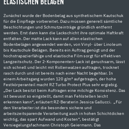
ELASTISCHEN BELÄGEN
Zunächst wurde der Bodenbelag aus synthetischem Kautschuk
für die Einpflege vorbereitet. Dazu müssen generell sämtliche
Beschichtungen und Schmutzeinträge gründlich entfernt
werden. Erst dann kann die Lackschicht ihre optimale Haftkraft
entfalten. Der matte Lack kann auf allen elastischen
Bodenbelägen angewendet werden, von Vinyl- über Linoleum
bis Kautschuk-Belägen. Bereits ein Auftrag genügt und der
hochstrapazierfähige und elastische Film sorgt für effektiven
Langzeitschutz. Der 2-Komponenten-Lack ist geruchsarm, lässt
sich schnell und leicht mit Rollenwalzen auftragen, trocknet
rasch durch und ist bereits nach einer Nacht begehbar. In
einem Arbeitsgang wurden 120 g/m² aufgetragen, der hohe
Festkörperanteil macht RZ Turbo Protect Plus sehr ergiebig.
„Der Lack besitzt beim Auftragen eine milchige Konsistenz. Das
ist bewusst so eingstellt, damit man Fehlstellen leicht
erkennen kann“, erläutert RZ-Beraterin Jessica Gallucci. „Für
den Verarbeiter ist die besonders sichere und
arbeitszeitsparende Verarbeitung auch in hohen Schichtdicken
wichtig, das spart Aufwand und Kosten“, bestätigt
Versiegelungsfachmann Christoph Geiermann. Das