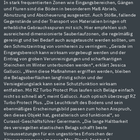
In stark frequentierten Zonen wie Eingangsbereichen, Gängen
und Fluren sind die Böden in besonderem Maß Abrieb,
Abnutzung und Abscheuerung ausgesetzt. Auch Stöße, fallende
Gegenstände und der Transport von Materialien bringen oft
erhebliche Gebrauchsspuren mit sich. Hier empfehlen sich
ausreichend dimensionierte Sauberlaufzonen, die regelmäßig
gereinigt und bei Bedarf auch ausgetauscht werden sollten, um
den Schmutzeintrag von vornherein zu verringern. „Gerade im
Eingangsbereich kann wirksam vorgebeugt werden und der
Eintrag von groben Verunreinigungen und scharfkantigen
Steinchen im Winter unterbunden werden“, erklärt Jessica
Gallucci. „Wenn diese Maßnahmen ergriffen werden, bleiben
die Belagsoberflächen langfristig schön und der
Versiegelungslack kann seine Schutzfunktion wirksam
entfalten. Mit RZ Turbo Protect Plus laufen sich Beläge einfach
nicht so schnell ab“, meint Gallucci. Auch optisch überzeugt RZ
Turbo Protect Plus. „Die Leuchtkraft des Bodens und sein
ebenmäßiges Erscheinungsbild passen zum hohen Anspruch,
den dieses Objekt hat, gestalterisch und funktional“, so
Curasol-Geschäftsführer Geiermann. „Die lange Haltbarkeit
des versiegelten elastischen Belags schafft beste
Voraussetzungen für ein ungestörtes Erforschen der