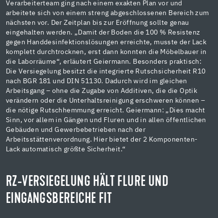
Verarbeiterteam ging nach einem exakten Plan vor und
arbeitete sich von einem streng abgeschlossenen Bereich zum
nächsten vor. Der Zeitplan bis zur Eröffnung sollte genau
eingehalten werden. „Damit der Boden die 100 % Resistenz
gegen Handdesinfektionslösungen erreichte, musste der Lack
komplett durchtrocknen, erst dann konnten die Möbelbauer in
die Laborräume“, erläutert Geiermann. Besonders praktisch:
Die Versiegelung besitzt die integrierte Rutschsicherheit R10
nach BGR 181 und DIN 51130. Dadurch wird im gleichen
Arbeitsgang – ohne die Zugabe von Additiven, die die Optik
verändern oder die Unterhaltsreinigung erschweren können –
die nötige Rutschhemmung erreicht. Geiermann: „Dies macht
Sinn, vor allem in Gängen und Fluren und in allen öffentlichen
Gebäuden und Gewerbebetrieben nach der
Arbeitsstättenverordnung. Hier bietet der 2 Komponenten-
Lack automatisch größte Sicherheit.“
RZ-VERSIEGELUNG HÄLT FLURE UND
EINGANGSBEREICHE FIT