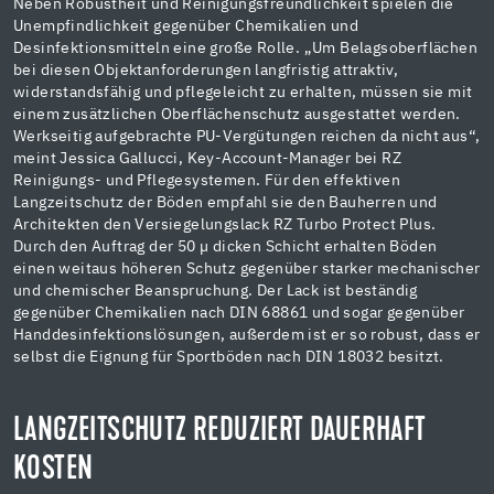
Neben Robustheit und Reinigungsfreundlichkeit spielen die
Unempfindlichkeit gegenüber Chemikalien und
Desinfektionsmitteln eine große Rolle. „Um Belagsoberflächen
bei diesen Objektanforderungen langfristig attraktiv,
widerstandsfähig und pflegeleicht zu erhalten, müssen sie mit
einem zusätzlichen Oberflächenschutz ausgestattet werden.
Werkseitig aufgebrachte PU-Vergütungen reichen da nicht aus“,
meint Jessica Gallucci, Key-Account-Manager bei RZ
Reinigungs- und Pflegesystemen. Für den effektiven
Langzeitschutz der Böden empfahl sie den Bauherren und
Architekten den Versiegelungslack RZ Turbo Protect Plus.
Durch den Auftrag der 50 µ dicken Schicht erhalten Böden
einen weitaus höheren Schutz gegenüber starker mechanischer
und chemischer Beanspruchung. Der Lack ist beständig
gegenüber Chemikalien nach DIN 68861 und sogar gegenüber
Handdesinfektionslösungen, außerdem ist er so robust, dass er
selbst die Eignung für Sportböden nach DIN 18032 besitzt.
LANGZEITSCHUTZ REDUZIERT DAUERHAFT
KOSTEN