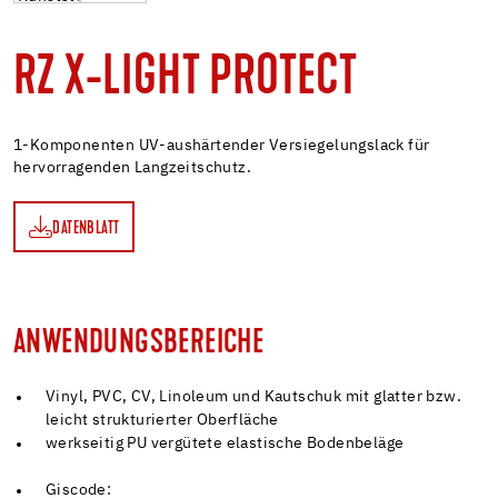
RZ X-LIGHT PROTECT
1-Komponenten UV-aushärtender Versiegelungslack für
hervorragenden Langzeitschutz.
DATENBLATT
TT
ANWENDUNGSBEREICHE
Vinyl, PVC, CV, Linoleum und Kautschuk mit glatter bzw.
leicht strukturierter Oberfläche
werkseitig PU vergütete elastische Bodenbeläge
Giscode: