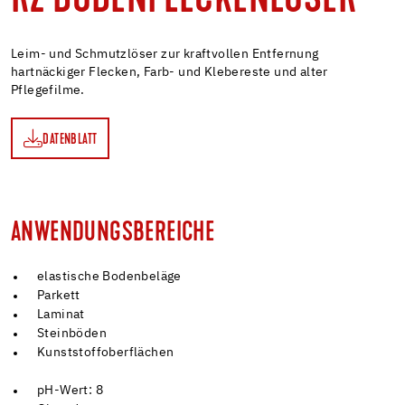
RZ BODENFLECKENLÖSER
Leim- und Schmutzlöser zur kraftvollen Entfernung
hartnäckiger Flecken, Farb- und Klebereste und alter
Pflegefilme.
DATENBLATT
TT
ANWENDUNGSBEREICHE
elastische Bodenbeläge
Parkett
Laminat
Steinböden
Kunststoffoberflächen
pH-Wert: 8